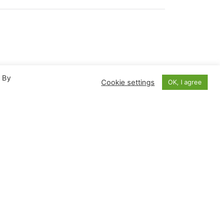
. By
Cookie settings
OK, I agree
Απρίλιος 2020
Π
Π
Σ
Κ
2
3
4
5
9
10
11
12
16
17
18
19
23
24
25
26
30