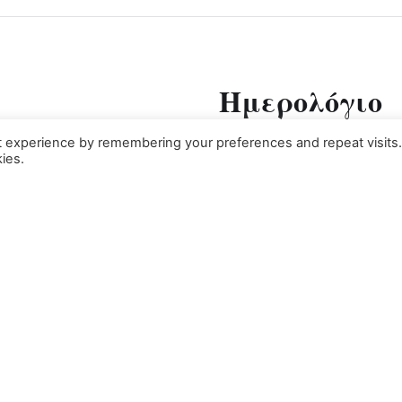
Ημερολόγιο
t experience by remembering your preferences and repeat visits
ies.
Δ
Τ
Τ
1
6
7
8
13
14
15
20
21
22
μας
27
28
29