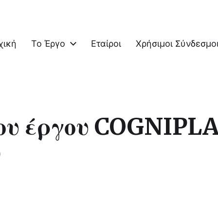
χική
Το Έργο
Εταίροι
Χρήσιμοι Σύνδεσμο
COGNItive Functions of the Elderly
ου έργου COGNIPLA
9