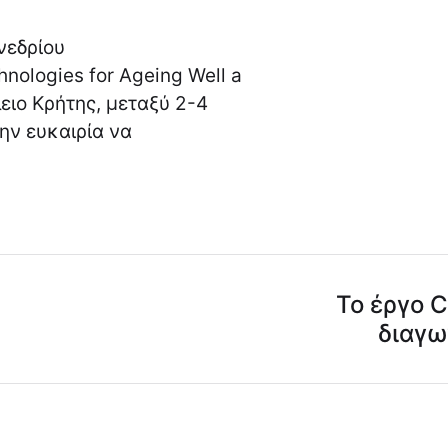
νεδρίου
nologies for Ageing Well a
ειο Κρήτης, μεταξύ 2-4
την ευκαιρία να
Το έργο 
διαγω