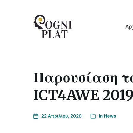
Αρ
A Gaming PLATform for Restoration of 
Παρουσίαση τ
ICT4AWE 201
22 Απριλίου, 2020
In
News