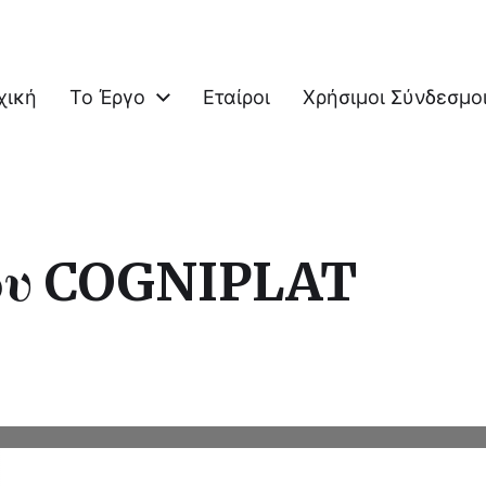
χική
Το Έργο
Εταίροι
Χρήσιμοι Σύνδεσμο
COGNItive Functions of the Elderly
ου COGNIPLAT