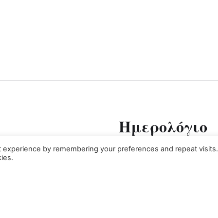
Ημερολόγιο
t experience by remembering your preferences and repeat visits
ies.
Δ
Τ
Τ