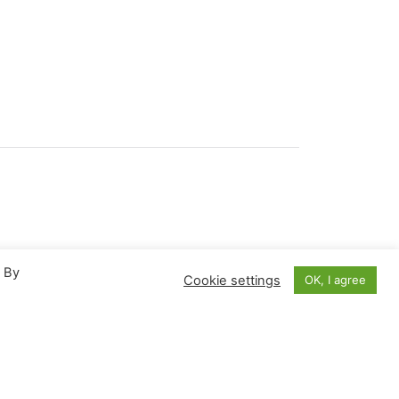
. By
Cookie settings
OK, I agree
Αύγουστος 2026
Π
Π
Σ
Κ
1
2